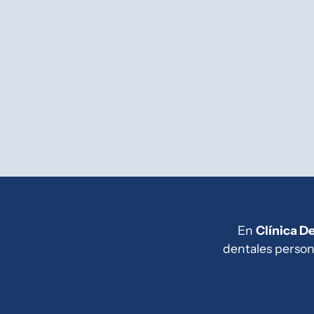
En
Clínica D
dentales person