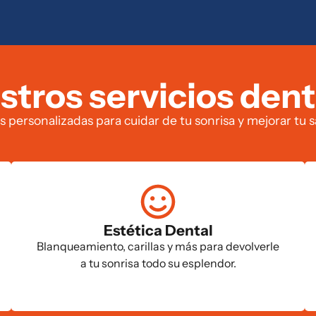
stros servicios dent
s personalizadas para cuidar de tu sonrisa y mejorar tu s
Estética Dental
Blanqueamiento, carillas y más para devolverle
a tu sonrisa todo su esplendor.