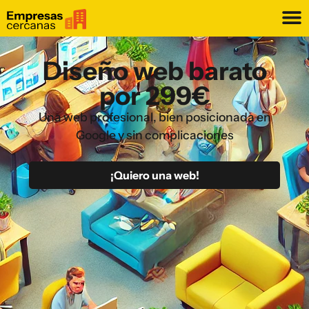
Diseño web barato
por 299€
Una web profesional, bien posicionada en
Google y sin complicaciones
¡Quiero una web!